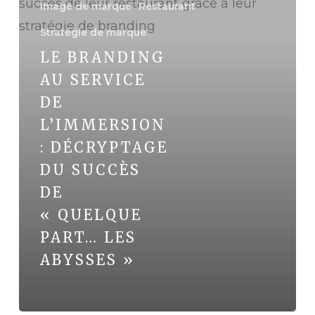
au
Image de marque
Restaurant
service
Stratégie de marque
de
LE BRANDING
l’immersion
AU SERVICE
:
DE
décryptage
L’IMMERSION
du
: DÉCRYPTAGE
succès
DU SUCCÈS
de
DE
« Quelque
« QUELQUE
part…
PART… LES
Les
ABYSSES »
Abysses »