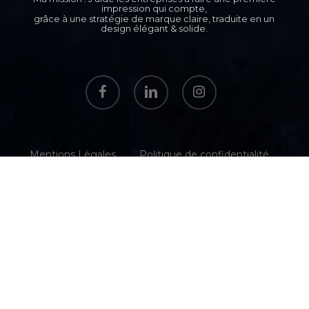
impression qui compte,
grâce à une stratégie de marque claire, traduite en un
design élégant & solide.
facebook
linkedin
instagram
Mentions Légales
Politique de confidentialité
CGPS
Contact
CONSEIL EN BRANDING STRATÉGIE DE MARQUE
BRANDING IMAGE DE MARQUE IDENTITÉ VISUELLE
LOGO CHARTE GRAPHIQUE SUPPORTS DE
COMMUNICATION
® Kaeylis 2024. Tous droits réservés.