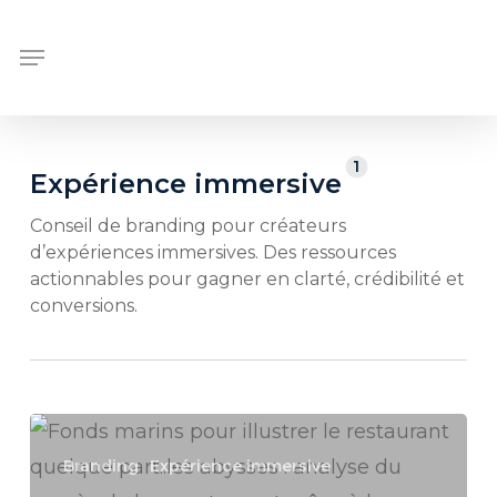
Skip
Menu
to
main
content
1
Expérience immersive
Conseil de branding pour créateurs
d’expériences immersives. Des ressources
actionnables pour gagner en clarté, crédibilité et
conversions.
Le
branding
Branding
Expérience immersive