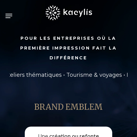
Skip
Menu
to
main
content
POUR LES ENTREPRISES OÙ LA
PREMIÈRE IMPRESSION FAIT LA
DIFFÉRENCE
teliers thématiques • Tourisme & voyages • Évèneme
BRAND EMBLEM
Une
création ou refonte