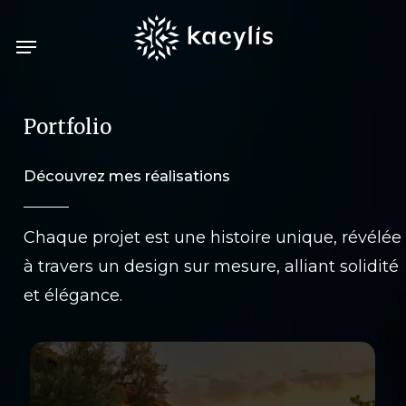
Skip
Menu
to
main
content
Portfolio
Découvrez
mes
réalisations
Chaque
projet
est
une
histoire
unique,
révélée
à
travers
un
design
sur
mesure,
alliant
solidité
et
élégance.
Héritage
–