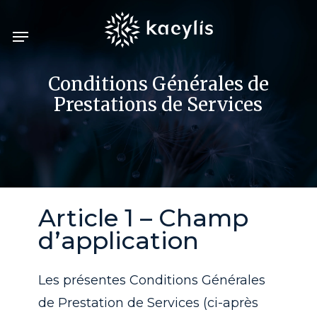
Skip
Menu
to
main
content
Conditions Générales de
Prestations de Services
Article 1 – Champ
d’application
Les présentes Conditions Générales
de Prestation de Services (ci-après